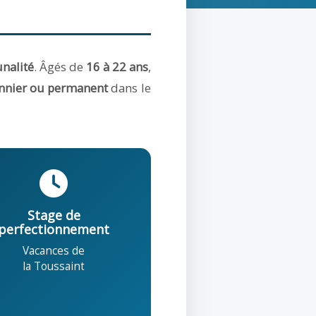
nalité
. Âgés de
16 à 22 ans
,
nnier ou permanent
dans le
Stage de
perfectionnement
Vacances de
la Toussaint